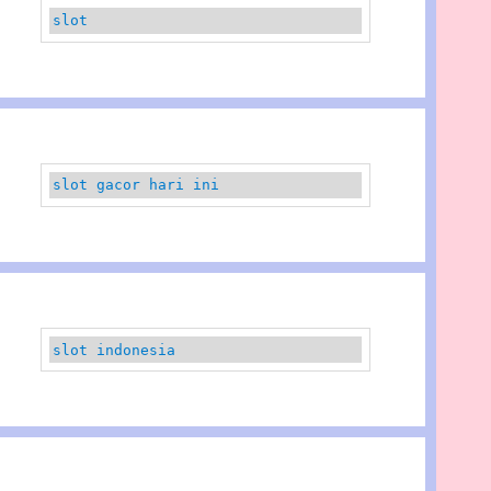
slot
slot gacor hari ini
slot indonesia