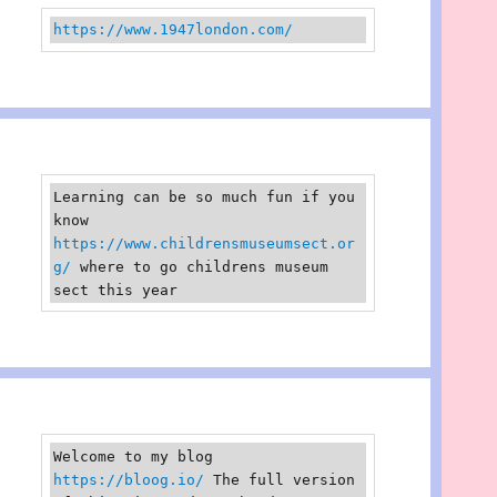
https://www.1947london.com/
Learning can be so much fun if you 
know 
https://www.childrensmuseumsect.or
g/
 where to go childrens museum 
sect this year
Welcome to my blog 
https://bloog.io/
 The full version 