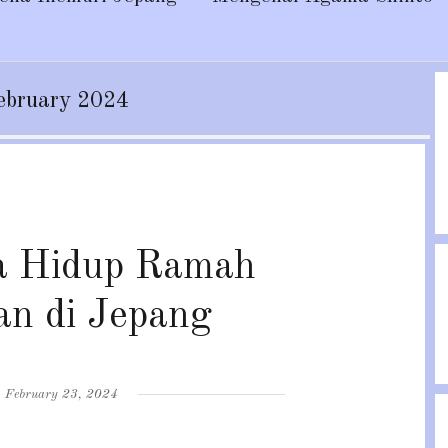
ebruary 2024
a Hidup Ramah
n di Jepang
Posted
February 23, 2024
on