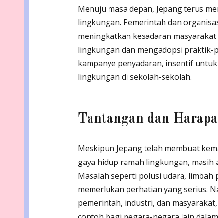
Menuju masa depan, Jepang terus m
lingkungan. Pemerintah dan organisa
meningkatkan kesadaran masyarakat 
lingkungan dan mengadopsi praktik-p
kampanye penyadaran, insentif untuk 
lingkungan di sekolah-sekolah.
Tantangan dan Harap
Meskipun Jepang telah membuat kema
gaya hidup ramah lingkungan, masih 
Masalah seperti polusi udara, limbah 
memerlukan perhatian yang serius. N
pemerintah, industri, dan masyarakat,
contoh bagi negara-negara lain dala