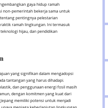
engembangkan gaya hidup ramah
si non-pemerintah bekerja sama untuk
tentang pentingnya pelestarian
raktik ramah lingkungan. Ini termasuk
teknologi hijau, dan pendidikan
an
juan yang signifikan dalam mengadopsi
ada tantangan yang harus dihadapi.
plastik, dan penggunaan energi fosil masih
amun, dengan komitmen yang kuat dari
 Jepang memiliki potensi untuk menjadi
m upaya menjaga keberlanjutan lingkungan.