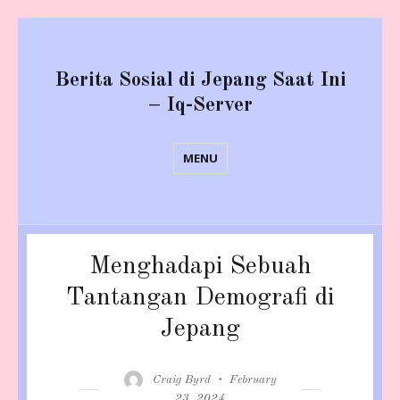
Berita Sosial di Jepang Saat Ini
– Iq-Server
MENU
Menghadapi Sebuah
Tantangan Demografi di
Jepang
Author
Posted
Craig Byrd
February
on
23, 2024