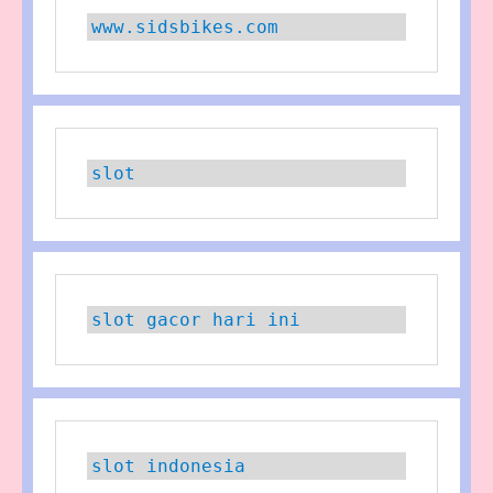
www.sidsbikes.com
slot
slot gacor hari ini
slot indonesia