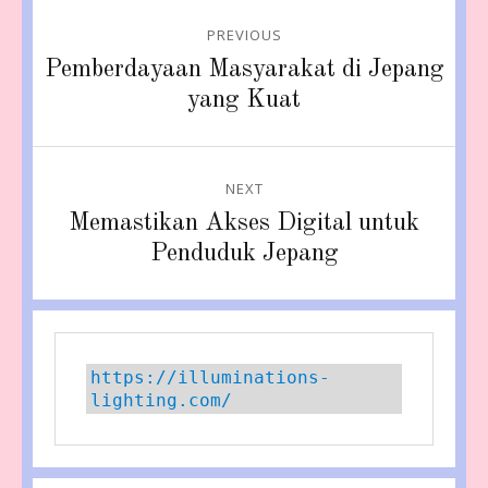
Post
PREVIOUS
navigation
Previous
Pemberdayaan Masyarakat di Jepang
post:
yang Kuat
NEXT
Next
Memastikan Akses Digital untuk
post:
Penduduk Jepang
https://illuminations-
lighting.com/