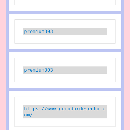
premium303
premium303
https://www.geradordesenha.c
om/