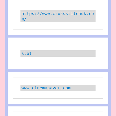
https://www.crossstitchuk.co
m/
slot
www.cinemasaver.com