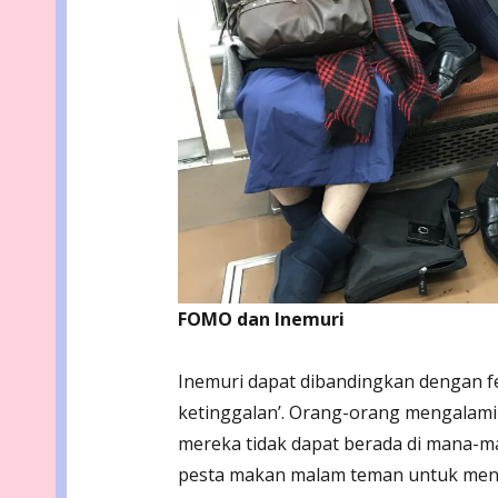
FOMO dan Inemuri
Inemuri dapat dibandingkan dengan f
ketinggalan’. Orang-orang mengalam
mereka tidak dapat berada di mana-m
pesta makan malam teman untuk meng