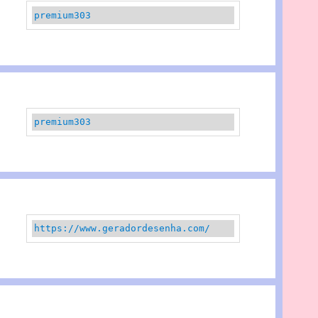
premium303
premium303
https://www.geradordesenha.com/