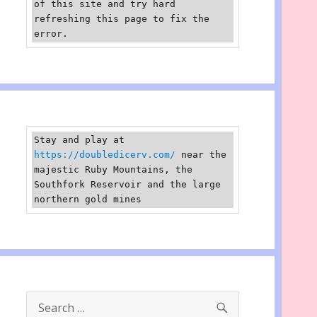
of this site and try hard 
refreshing this page to fix the 
error.
Stay and play at 
https://doubledicerv.com/
 near the 
majestic Ruby Mountains, the 
Southfork Reservoir and the large 
northern gold mines
SEARCH
Search